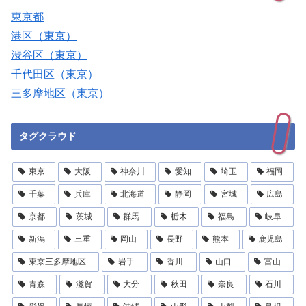
東京都
港区（東京）
渋谷区（東京）
千代田区（東京）
三多摩地区（東京）
タグクラウド
東京
大阪
神奈川
愛知
埼玉
福岡
千葉
兵庫
北海道
静岡
宮城
広島
京都
茨城
群馬
栃木
福島
岐阜
新潟
三重
岡山
長野
熊本
鹿児島
東京三多摩地区
岩手
香川
山口
富山
青森
滋賀
大分
秋田
奈良
石川