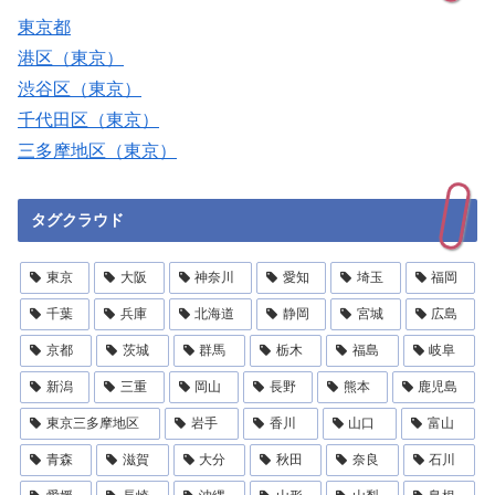
東京都
港区（東京）
渋谷区（東京）
千代田区（東京）
三多摩地区（東京）
タグクラウド
東京
大阪
神奈川
愛知
埼玉
福岡
千葉
兵庫
北海道
静岡
宮城
広島
京都
茨城
群馬
栃木
福島
岐阜
新潟
三重
岡山
長野
熊本
鹿児島
東京三多摩地区
岩手
香川
山口
富山
青森
滋賀
大分
秋田
奈良
石川