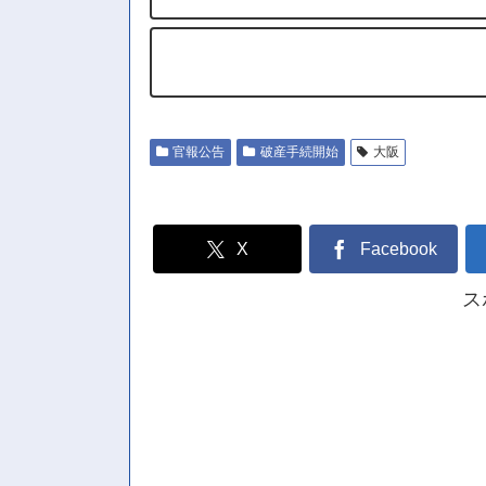
官報公告
破産手続開始
大阪
X
Facebook
ス