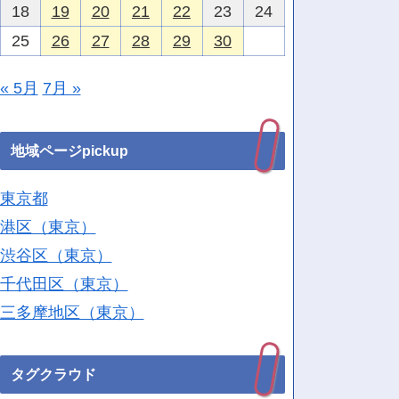
18
19
20
21
22
23
24
25
26
27
28
29
30
« 5月
7月 »
地域ページpickup
東京都
港区（東京）
渋谷区（東京）
千代田区（東京）
三多摩地区（東京）
タグクラウド