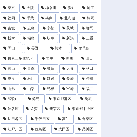
東京
大阪
神奈川
愛知
埼玉
福岡
千葉
兵庫
北海道
静岡
宮城
広島
京都
茨城
群馬
栃木
福島
岐阜
新潟
三重
岡山
長野
熊本
鹿児島
東京三多摩地区
岩手
香川
山口
富山
青森
滋賀
大分
秋田
奈良
石川
愛媛
長崎
沖縄
山形
山梨
島根
宮崎
福井
和歌山
徳島
東京都港区
鳥取
渋谷区
佐賀
新宿区
東京都中央区
世田谷区
千代田区
高知
台東区
江戸川区
豊島区
大田区
品川区