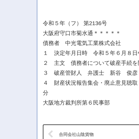
令和５年（フ） 第2136号
大阪府守口市菊水通＊＊＊＊＊
債務者 中光電気工業株式会社
１ 決定年月日時 令和５年６月８日
２ 主文 債務者について破産手続を
３ 破産管財人 弁護士 新谷 俊彦
４ 財産状況報告集会・廃止意見聴取
分
大阪地方裁判所第６民事部
合同会社山陰貨物