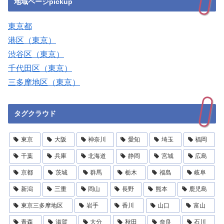
地域ページpickup
東京都
港区（東京）
渋谷区（東京）
千代田区（東京）
三多摩地区（東京）
タグクラウド
東京
大阪
神奈川
愛知
埼玉
福岡
千葉
兵庫
北海道
静岡
宮城
広島
京都
茨城
群馬
栃木
福島
岐阜
新潟
三重
岡山
長野
熊本
鹿児島
東京三多摩地区
岩手
香川
山口
富山
青森
滋賀
大分
秋田
奈良
石川