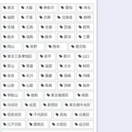
東京
大阪
神奈川
愛知
埼玉
福岡
千葉
兵庫
北海道
静岡
宮城
広島
京都
茨城
群馬
栃木
福島
岐阜
新潟
三重
岡山
長野
熊本
鹿児島
東京三多摩地区
岩手
香川
山口
富山
青森
滋賀
大分
秋田
奈良
石川
愛媛
長崎
沖縄
山形
山梨
島根
宮崎
福井
和歌山
徳島
東京都港区
鳥取
渋谷区
佐賀
新宿区
東京都中央区
世田谷区
千代田区
高知
台東区
江戸川区
豊島区
大田区
品川区