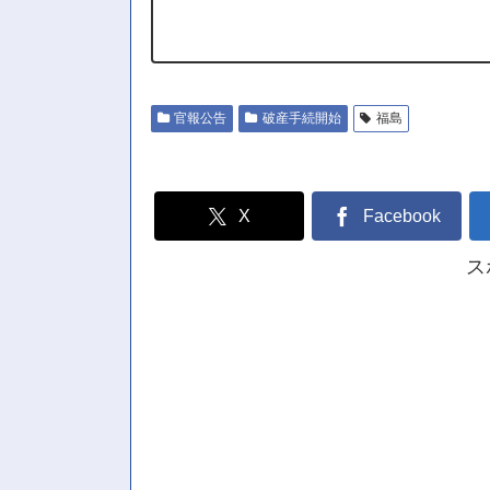
官報公告
破産手続開始
福島
X
Facebook
ス