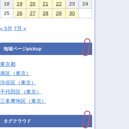
18
19
20
21
22
23
24
25
26
27
28
29
30
« 5月
7月 »
地域ページpickup
東京都
港区（東京）
渋谷区（東京）
千代田区（東京）
三多摩地区（東京）
タグクラウド