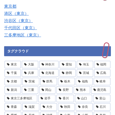
東京都
港区（東京）
渋谷区（東京）
千代田区（東京）
三多摩地区（東京）
タグクラウド
東京
大阪
神奈川
愛知
埼玉
福岡
千葉
兵庫
北海道
静岡
宮城
広島
京都
茨城
群馬
栃木
福島
岐阜
新潟
三重
岡山
長野
熊本
鹿児島
東京三多摩地区
岩手
香川
山口
富山
青森
滋賀
大分
秋田
奈良
石川