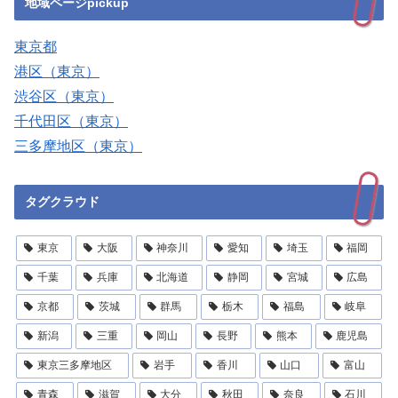
地域ページpickup
東京都
港区（東京）
渋谷区（東京）
千代田区（東京）
三多摩地区（東京）
タグクラウド
東京
大阪
神奈川
愛知
埼玉
福岡
千葉
兵庫
北海道
静岡
宮城
広島
京都
茨城
群馬
栃木
福島
岐阜
新潟
三重
岡山
長野
熊本
鹿児島
東京三多摩地区
岩手
香川
山口
富山
青森
滋賀
大分
秋田
奈良
石川