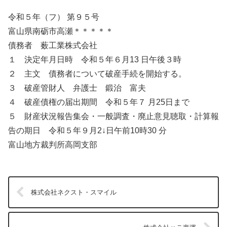
令和５年（フ） 第９５号
富山県南砺市高瀬＊＊＊＊＊
債務者 薮工業株式会社
１ 決定年月日時 令和５年６月13 日午後３時
２ 主文 債務者について破産手続を開始する。
３ 破産管財人 弁護士 鍛治 富夫
４ 破産債権の届出期間 令和５年７ 月25日まで
５ 財産状況報告集会・一般調査・廃止意見聴取・計算報
告の期日 令和５年９月2↓日午前10時30 分
富山地方裁判所高岡支部
株式会社ネクスト・スマイル