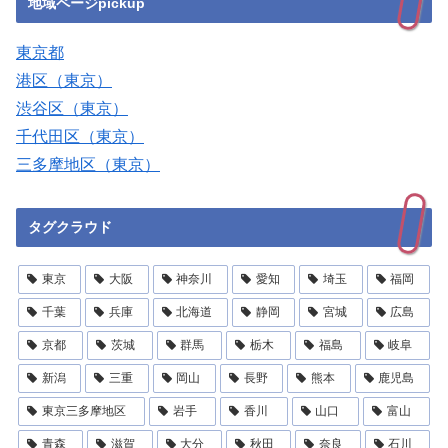
地域ページpickup
東京都
港区（東京）
渋谷区（東京）
千代田区（東京）
三多摩地区（東京）
タグクラウド
東京
大阪
神奈川
愛知
埼玉
福岡
千葉
兵庫
北海道
静岡
宮城
広島
京都
茨城
群馬
栃木
福島
岐阜
新潟
三重
岡山
長野
熊本
鹿児島
東京三多摩地区
岩手
香川
山口
富山
青森
滋賀
大分
秋田
奈良
石川