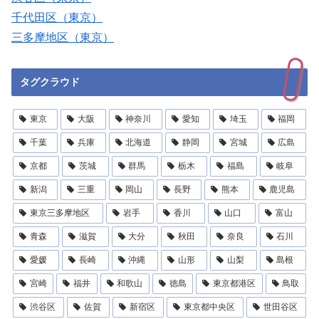
千代田区（東京）
三多摩地区（東京）
タグクラウド
東京
大阪
神奈川
愛知
埼玉
福岡
千葉
兵庫
北海道
静岡
宮城
広島
京都
茨城
群馬
栃木
福島
岐阜
新潟
三重
岡山
長野
熊本
鹿児島
東京三多摩地区
岩手
香川
山口
富山
青森
滋賀
大分
秋田
奈良
石川
愛媛
長崎
沖縄
山形
山梨
島根
宮崎
福井
和歌山
徳島
東京都港区
鳥取
渋谷区
佐賀
新宿区
東京都中央区
世田谷区