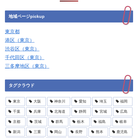
地域ページpickup
東京都
港区（東京）
渋谷区（東京）
千代田区（東京）
三多摩地区（東京）
タグクラウド
東京
大阪
神奈川
愛知
埼玉
福岡
千葉
兵庫
北海道
静岡
宮城
広島
京都
茨城
群馬
栃木
福島
岐阜
新潟
三重
岡山
長野
熊本
鹿児島