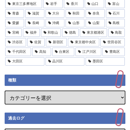
東京三多摩地区
岩手
香川
山口
富山
青森
滋賀
大分
秋田
奈良
石川
愛媛
長崎
沖縄
山形
山梨
島根
宮崎
福井
和歌山
徳島
東京都港区
鳥取
渋谷区
佐賀
新宿区
東京都中央区
世田谷区
千代田区
高知
台東区
江戸川区
豊島区
大田区
品川区
墨田区
種類
過去ログ