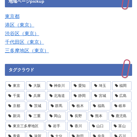
地域ページpickup
東京都
港区（東京）
渋谷区（東京）
千代田区（東京）
三多摩地区（東京）
タグクラウド
東京
大阪
神奈川
愛知
埼玉
福岡
千葉
兵庫
北海道
静岡
宮城
広島
京都
茨城
群馬
栃木
福島
岐阜
新潟
三重
岡山
長野
熊本
鹿児島
東京三多摩地区
岩手
香川
山口
富山
青森
滋賀
大分
秋田
奈良
石川