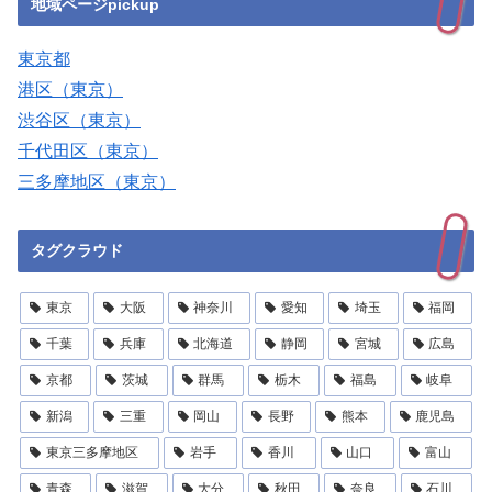
地域ページpickup
東京都
港区（東京）
渋谷区（東京）
千代田区（東京）
三多摩地区（東京）
タグクラウド
東京
大阪
神奈川
愛知
埼玉
福岡
千葉
兵庫
北海道
静岡
宮城
広島
京都
茨城
群馬
栃木
福島
岐阜
新潟
三重
岡山
長野
熊本
鹿児島
東京三多摩地区
岩手
香川
山口
富山
青森
滋賀
大分
秋田
奈良
石川