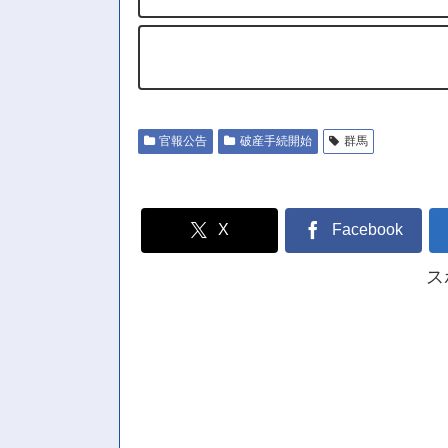
官報公告
破産手続開始
群馬
X
Facebook
ス