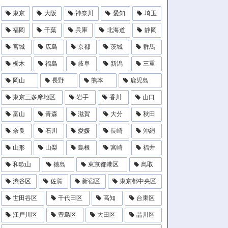
東京
大阪
神奈川
愛知
埼玉
福岡
千葉
兵庫
北海道
静岡
宮城
広島
京都
茨城
群馬
栃木
福島
岐阜
新潟
三重
岡山
長野
熊本
鹿児島
東京三多摩地区
岩手
香川
山口
富山
青森
滋賀
大分
秋田
奈良
石川
愛媛
長崎
沖縄
山形
山梨
島根
宮崎
福井
和歌山
徳島
東京都港区
鳥取
渋谷区
佐賀
新宿区
東京都中央区
世田谷区
千代田区
高知
台東区
江戸川区
豊島区
大田区
品川区