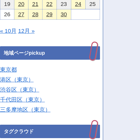
19
20
21
22
23
24
25
26
27
28
29
30
« 10月
12月 »
地域ページpickup
東京都
港区（東京）
渋谷区（東京）
千代田区（東京）
三多摩地区（東京）
タグクラウド