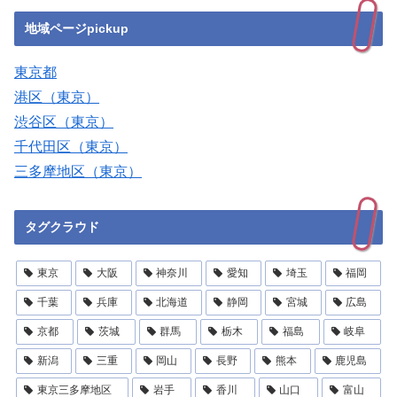
地域ページpickup
東京都
港区（東京）
渋谷区（東京）
千代田区（東京）
三多摩地区（東京）
タグクラウド
東京
大阪
神奈川
愛知
埼玉
福岡
千葉
兵庫
北海道
静岡
宮城
広島
京都
茨城
群馬
栃木
福島
岐阜
新潟
三重
岡山
長野
熊本
鹿児島
東京三多摩地区
岩手
香川
山口
富山