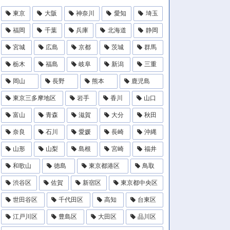
東京
大阪
神奈川
愛知
埼玉
福岡
千葉
兵庫
北海道
静岡
宮城
広島
京都
茨城
群馬
栃木
福島
岐阜
新潟
三重
岡山
長野
熊本
鹿児島
東京三多摩地区
岩手
香川
山口
富山
青森
滋賀
大分
秋田
奈良
石川
愛媛
長崎
沖縄
山形
山梨
島根
宮崎
福井
和歌山
徳島
東京都港区
鳥取
渋谷区
佐賀
新宿区
東京都中央区
世田谷区
千代田区
高知
台東区
江戸川区
豊島区
大田区
品川区