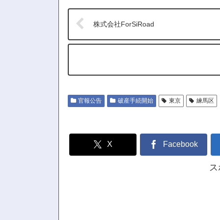
株式会社ForSiRoad
官報公告
破産手続開始
東京
練馬区
X
Facebook
ス