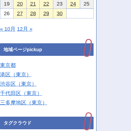
19
20
21
22
23
24
25
26
27
28
29
30
« 10月
12月 »
地域ページpickup
東京都
港区（東京）
渋谷区（東京）
千代田区（東京）
三多摩地区（東京）
タグクラウド