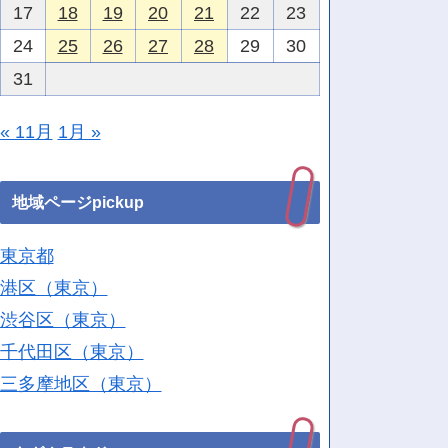
17
18
19
20
21
22
23
24
25
26
27
28
29
30
31
« 11月
1月 »
地域ページpickup
東京都
港区（東京）
渋谷区（東京）
千代田区（東京）
三多摩地区（東京）