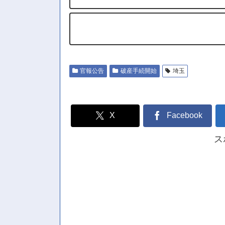
官報公告
破産手続開始
埼玉
X
Facebook
ス