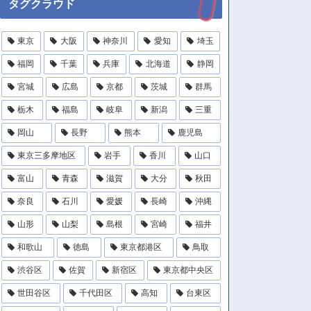
タグクラウド
東京
大阪
神奈川
愛知
埼玉
福岡
千葉
兵庫
北海道
静岡
宮城
広島
京都
茨城
群馬
栃木
福島
岐阜
新潟
三重
岡山
長野
熊本
鹿児島
東京三多摩地区
岩手
香川
山口
富山
青森
滋賀
大分
秋田
奈良
石川
愛媛
長崎
沖縄
山形
山梨
島根
宮崎
福井
和歌山
徳島
東京都港区
鳥取
渋谷区
佐賀
新宿区
東京都中央区
世田谷区
千代田区
高知
台東区