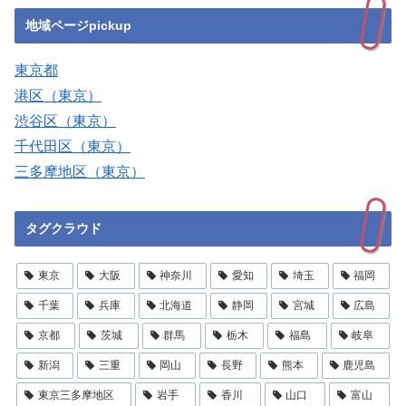
地域ページpickup
東京都
港区（東京）
渋谷区（東京）
千代田区（東京）
三多摩地区（東京）
タグクラウド
東京
大阪
神奈川
愛知
埼玉
福岡
千葉
兵庫
北海道
静岡
宮城
広島
京都
茨城
群馬
栃木
福島
岐阜
新潟
三重
岡山
長野
熊本
鹿児島
東京三多摩地区
岩手
香川
山口
富山