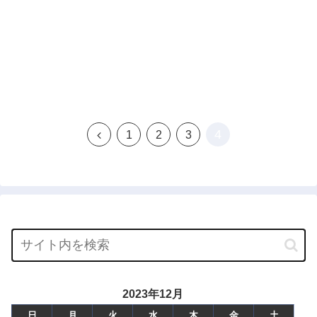
4
前
1
2
3
へ
2023年12月
日
月
火
水
木
金
土