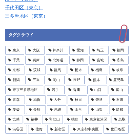
千代田区（東京）
三多摩地区（東京）
タグクラウド
東京
大阪
神奈川
愛知
埼玉
福岡
千葉
兵庫
北海道
静岡
宮城
広島
京都
茨城
群馬
栃木
福島
岐阜
新潟
三重
岡山
長野
熊本
鹿児島
東京三多摩地区
岩手
香川
山口
富山
青森
滋賀
大分
秋田
奈良
石川
愛媛
長崎
沖縄
山形
山梨
島根
宮崎
福井
和歌山
徳島
東京都港区
鳥取
渋谷区
佐賀
新宿区
東京都中央区
世田谷区