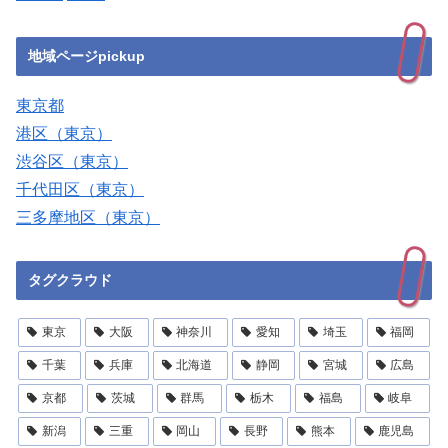
地域ページpickup
東京都
港区（東京）
渋谷区（東京）
千代田区（東京）
三多摩地区（東京）
タグクラウド
東京
大阪
神奈川
愛知
埼玉
福岡
千葉
兵庫
北海道
静岡
宮城
広島
京都
茨城
群馬
栃木
福島
岐阜
新潟
三重
岡山
長野
熊本
鹿児島