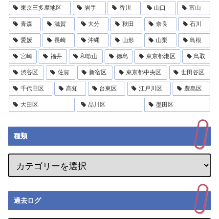
東京三多摩地区
岩手
香川
山口
富山
青森
滋賀
大分
秋田
奈良
石川
愛媛
長崎
沖縄
山形
山梨
島根
宮崎
福井
和歌山
徳島
東京都港区
鳥取
渋谷区
佐賀
新宿区
東京都中央区
世田谷区
千代田区
高知
台東区
江戸川区
豊島区
大田区
品川区
墨田区
種類
過去ログ