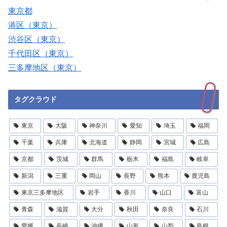
東京都
港区（東京）
渋谷区（東京）
千代田区（東京）
三多摩地区（東京）
タグクラウド
東京
大阪
神奈川
愛知
埼玉
福岡
千葉
兵庫
北海道
静岡
宮城
広島
京都
茨城
群馬
栃木
福島
岐阜
新潟
三重
岡山
長野
熊本
鹿児島
東京三多摩地区
岩手
香川
山口
富山
青森
滋賀
大分
秋田
奈良
石川
愛媛
長崎
沖縄
山形
山梨
島根