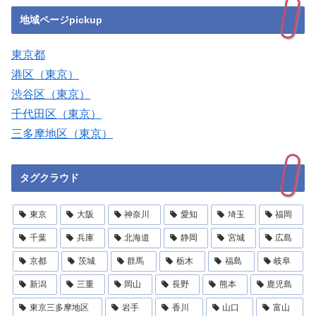
地域ページpickup
東京都
港区（東京）
渋谷区（東京）
千代田区（東京）
三多摩地区（東京）
タグクラウド
東京
大阪
神奈川
愛知
埼玉
福岡
千葉
兵庫
北海道
静岡
宮城
広島
京都
茨城
群馬
栃木
福島
岐阜
新潟
三重
岡山
長野
熊本
鹿児島
東京三多摩地区
岩手
香川
山口
富山