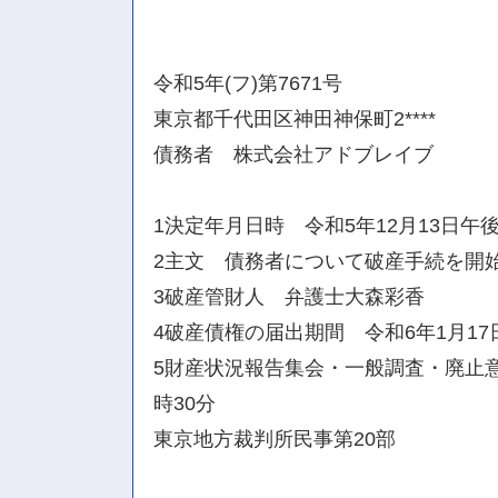
令和5年(フ)第7671号
東京都千代田区神田神保町2****
債務者 株式会社アドブレイブ
1決定年月日時 令和5年12月13日午後
2主文 債務者について破産手続を開
3破産管財人 弁護士大森彩香
4破産債権の届出期間 令和6年1月17
5財産状況報告集会・一般調査・廃止意
時30分
東京地方裁判所民事第20部