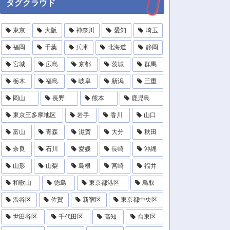
タグクラウド
東京
大阪
神奈川
愛知
埼玉
福岡
千葉
兵庫
北海道
静岡
宮城
広島
京都
茨城
群馬
栃木
福島
岐阜
新潟
三重
岡山
長野
熊本
鹿児島
東京三多摩地区
岩手
香川
山口
富山
青森
滋賀
大分
秋田
奈良
石川
愛媛
長崎
沖縄
山形
山梨
島根
宮崎
福井
和歌山
徳島
東京都港区
鳥取
渋谷区
佐賀
新宿区
東京都中央区
世田谷区
千代田区
高知
台東区