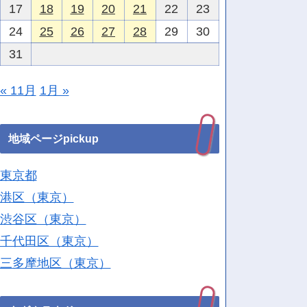
17
18
19
20
21
22
23
24
25
26
27
28
29
30
31
« 11月
1月 »
地域ページpickup
東京都
港区（東京）
渋谷区（東京）
千代田区（東京）
三多摩地区（東京）