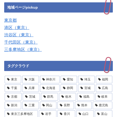
地域ページpickup
東京都
港区（東京）
渋谷区（東京）
千代田区（東京）
三多摩地区（東京）
タグクラウド
東京
大阪
神奈川
愛知
埼玉
福岡
千葉
兵庫
北海道
静岡
宮城
広島
京都
茨城
群馬
栃木
福島
岐阜
新潟
三重
岡山
長野
熊本
鹿児島
東京三多摩地区
岩手
香川
山口
富山