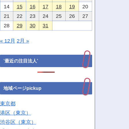
14
15
16
17
18
19
20
21
22
23
24
25
26
27
28
29
30
31
« 12月
2月 »
’最近の注目法人’
地域ページpickup
東京都
港区（東京）
渋谷区（東京）