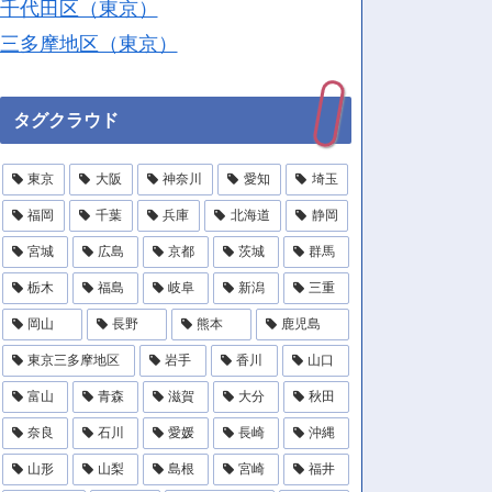
千代田区（東京）
三多摩地区（東京）
タグクラウド
東京
大阪
神奈川
愛知
埼玉
福岡
千葉
兵庫
北海道
静岡
宮城
広島
京都
茨城
群馬
栃木
福島
岐阜
新潟
三重
岡山
長野
熊本
鹿児島
東京三多摩地区
岩手
香川
山口
富山
青森
滋賀
大分
秋田
奈良
石川
愛媛
長崎
沖縄
山形
山梨
島根
宮崎
福井