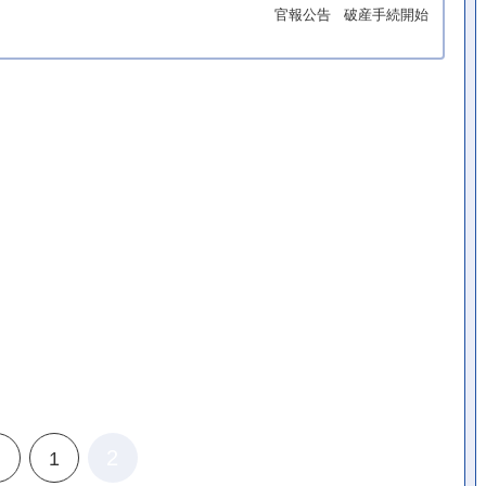
官報公告
破産手続開始
2
前
1