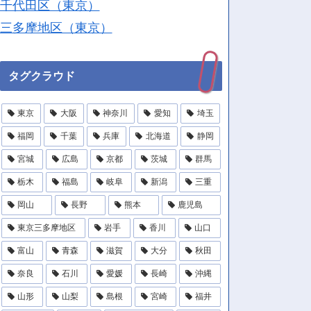
千代田区（東京）
三多摩地区（東京）
タグクラウド
東京
大阪
神奈川
愛知
埼玉
福岡
千葉
兵庫
北海道
静岡
宮城
広島
京都
茨城
群馬
栃木
福島
岐阜
新潟
三重
岡山
長野
熊本
鹿児島
東京三多摩地区
岩手
香川
山口
富山
青森
滋賀
大分
秋田
奈良
石川
愛媛
長崎
沖縄
山形
山梨
島根
宮崎
福井