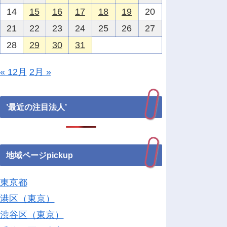
14
15
16
17
18
19
20
21
22
23
24
25
26
27
28
29
30
31
« 12月
2月 »
’最近の注目法人’
地域ページpickup
東京都
港区（東京）
渋谷区（東京）