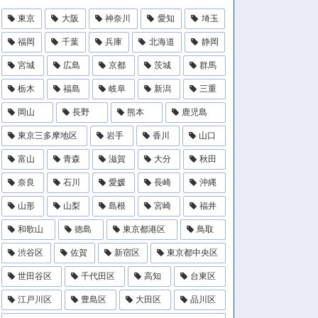
東京
大阪
神奈川
愛知
埼玉
福岡
千葉
兵庫
北海道
静岡
宮城
広島
京都
茨城
群馬
栃木
福島
岐阜
新潟
三重
岡山
長野
熊本
鹿児島
東京三多摩地区
岩手
香川
山口
富山
青森
滋賀
大分
秋田
奈良
石川
愛媛
長崎
沖縄
山形
山梨
島根
宮崎
福井
和歌山
徳島
東京都港区
鳥取
渋谷区
佐賀
新宿区
東京都中央区
世田谷区
千代田区
高知
台東区
江戸川区
豊島区
大田区
品川区