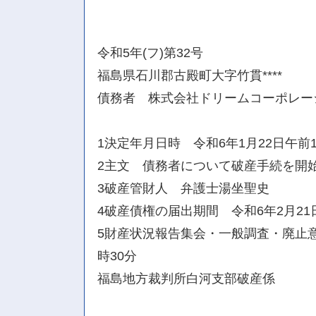
令和5年(フ)第32号
福島県石川郡古殿町大字竹貫****
債務者 株式会社ドリームコーポレー
1決定年月日時 令和6年1月22日午前1
2主文 債務者について破産手続を開
3破産管財人 弁護士湯坐聖史
4破産債権の届出期間 令和6年2月21
5財産状況報告集会・一般調査・廃止意
時30分
福島地方裁判所白河支部破産係