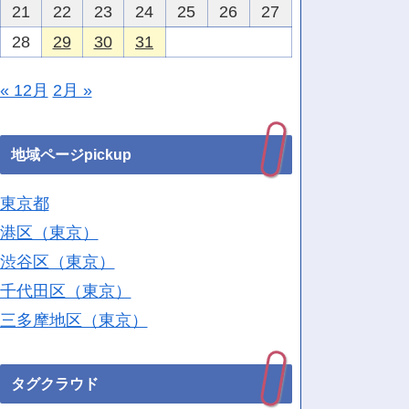
21
22
23
24
25
26
27
28
29
30
31
« 12月
2月 »
地域ページpickup
東京都
港区（東京）
渋谷区（東京）
千代田区（東京）
三多摩地区（東京）
タグクラウド