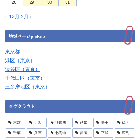
28
29
30
31
« 12月
2月 »
地域ページpickup
東京都
港区（東京）
渋谷区（東京）
千代田区（東京）
三多摩地区（東京）
タグクラウド
東京
大阪
神奈川
愛知
埼玉
福岡
千葉
兵庫
北海道
静岡
宮城
広島