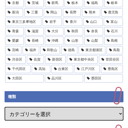
京都
茨城
群馬
栃木
福島
岐阜
新潟
三重
岡山
長野
熊本
鹿児島
東京三多摩地区
岩手
香川
山口
富山
青森
滋賀
大分
秋田
奈良
石川
愛媛
長崎
沖縄
山形
山梨
島根
宮崎
福井
和歌山
徳島
東京都港区
鳥取
渋谷区
佐賀
新宿区
東京都中央区
世田谷区
千代田区
高知
台東区
江戸川区
豊島区
大田区
品川区
墨田区
種類