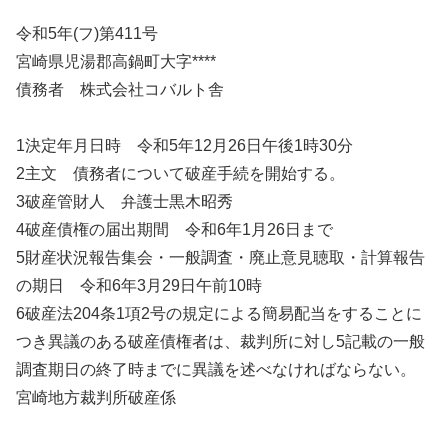
令和5年(フ)第411号
宮崎県児湯郡高鍋町大字****
債務者 株式会社コバルト舎
1決定年月日時 令和5年12月26日午後1時30分
2主文 債務者について破産手続を開始する。
3破産管財人 弁護士黒木昭秀
4破産債権の届出期間 令和6年1月26日まで
5財産状況報告集会・一般調査・廃止意見聴取・計算報告
の期日 令和6年3月29日午前10時
6破産法204条1項2号の規定による簡易配当をすることに
つき異議のある破産債権者は、裁判所に対し5記載の一般
調査期日の終了時までに異議を述べなければならない。
宮崎地方裁判所破産係