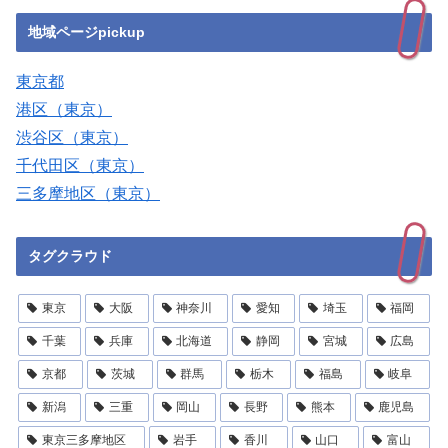
地域ページpickup
東京都
港区（東京）
渋谷区（東京）
千代田区（東京）
三多摩地区（東京）
タグクラウド
東京
大阪
神奈川
愛知
埼玉
福岡
千葉
兵庫
北海道
静岡
宮城
広島
京都
茨城
群馬
栃木
福島
岐阜
新潟
三重
岡山
長野
熊本
鹿児島
東京三多摩地区
岩手
香川
山口
富山