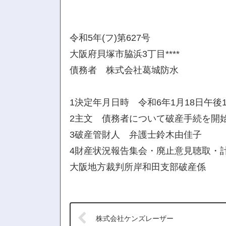
令和5年(フ)第627号
大阪府貝塚市脇浜3丁目****
債務者 株式会社葛城防水
1決定年月日時 令和6年1月18日午後
2主文 債務者について破産手続を開
3破産管財人 弁護士鈴木由佳子
4財産状況報告集会・廃止意見聴取・計
大阪地方裁判所岸和田支部破産係
株式会社ケンズレーザー