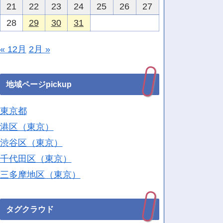
21
22
23
24
25
26
27
28
29
30
31
« 12月
2月 »
地域ページpickup
東京都
港区（東京）
渋谷区（東京）
千代田区（東京）
三多摩地区（東京）
タグクラウド