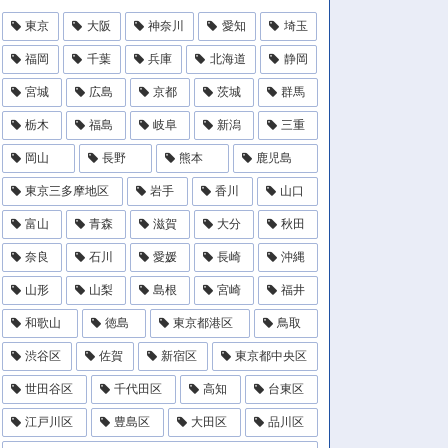
東京
大阪
神奈川
愛知
埼玉
福岡
千葉
兵庫
北海道
静岡
宮城
広島
京都
茨城
群馬
栃木
福島
岐阜
新潟
三重
岡山
長野
熊本
鹿児島
東京三多摩地区
岩手
香川
山口
富山
青森
滋賀
大分
秋田
奈良
石川
愛媛
長崎
沖縄
山形
山梨
島根
宮崎
福井
和歌山
徳島
東京都港区
鳥取
渋谷区
佐賀
新宿区
東京都中央区
世田谷区
千代田区
高知
台東区
江戸川区
豊島区
大田区
品川区