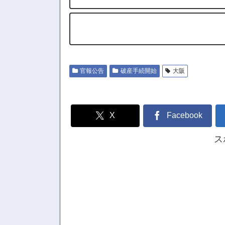
官報公告
破産手続開始
大阪
X
Facebook
ス