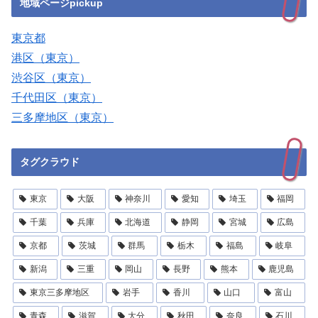
地域ページpickup
東京都
港区（東京）
渋谷区（東京）
千代田区（東京）
三多摩地区（東京）
タグクラウド
東京
大阪
神奈川
愛知
埼玉
福岡
千葉
兵庫
北海道
静岡
宮城
広島
京都
茨城
群馬
栃木
福島
岐阜
新潟
三重
岡山
長野
熊本
鹿児島
東京三多摩地区
岩手
香川
山口
富山
青森
滋賀
大分
秋田
奈良
石川