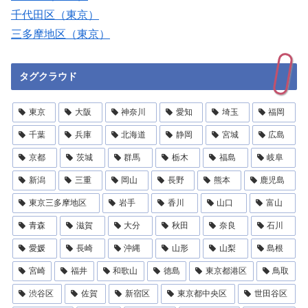
千代田区（東京）
三多摩地区（東京）
タグクラウド
東京
大阪
神奈川
愛知
埼玉
福岡
千葉
兵庫
北海道
静岡
宮城
広島
京都
茨城
群馬
栃木
福島
岐阜
新潟
三重
岡山
長野
熊本
鹿児島
東京三多摩地区
岩手
香川
山口
富山
青森
滋賀
大分
秋田
奈良
石川
愛媛
長崎
沖縄
山形
山梨
島根
宮崎
福井
和歌山
徳島
東京都港区
鳥取
渋谷区
佐賀
新宿区
東京都中央区
世田谷区