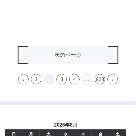
次のページ
2
前
次
1
3
4
…
928
へ
へ
2026年8月
日
月
火
水
木
金
土