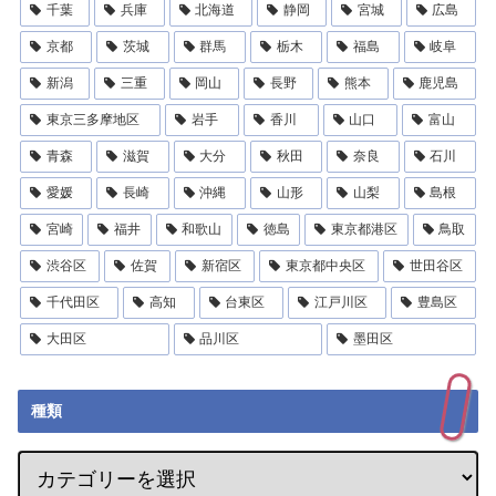
千葉
兵庫
北海道
静岡
宮城
広島
京都
茨城
群馬
栃木
福島
岐阜
新潟
三重
岡山
長野
熊本
鹿児島
東京三多摩地区
岩手
香川
山口
富山
青森
滋賀
大分
秋田
奈良
石川
愛媛
長崎
沖縄
山形
山梨
島根
宮崎
福井
和歌山
徳島
東京都港区
鳥取
渋谷区
佐賀
新宿区
東京都中央区
世田谷区
千代田区
高知
台東区
江戸川区
豊島区
大田区
品川区
墨田区
種類