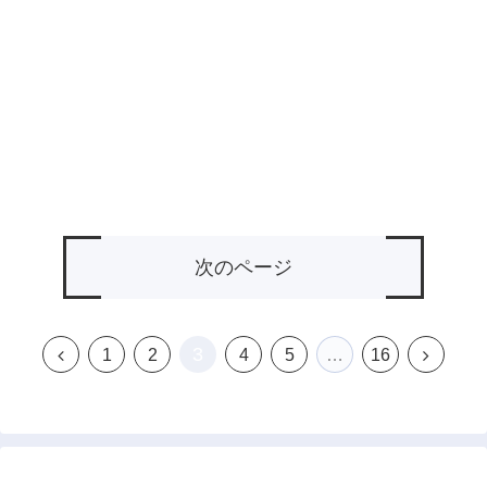
次のページ
3
前
次
1
2
4
5
…
16
へ
へ