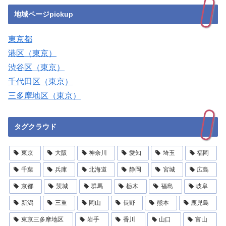
地域ページpickup
東京都
港区（東京）
渋谷区（東京）
千代田区（東京）
三多摩地区（東京）
タグクラウド
東京
大阪
神奈川
愛知
埼玉
福岡
千葉
兵庫
北海道
静岡
宮城
広島
京都
茨城
群馬
栃木
福島
岐阜
新潟
三重
岡山
長野
熊本
鹿児島
東京三多摩地区
岩手
香川
山口
富山