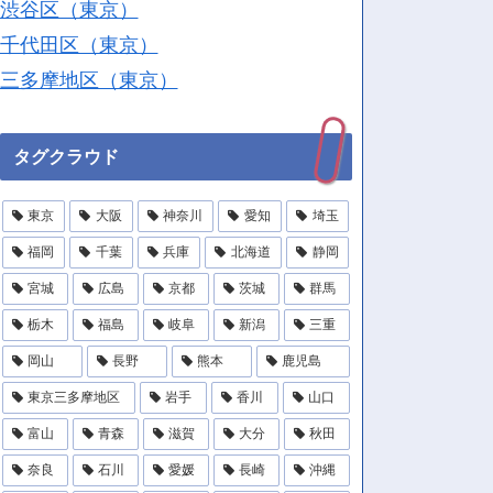
渋谷区（東京）
千代田区（東京）
三多摩地区（東京）
タグクラウド
東京
大阪
神奈川
愛知
埼玉
福岡
千葉
兵庫
北海道
静岡
宮城
広島
京都
茨城
群馬
栃木
福島
岐阜
新潟
三重
岡山
長野
熊本
鹿児島
東京三多摩地区
岩手
香川
山口
富山
青森
滋賀
大分
秋田
奈良
石川
愛媛
長崎
沖縄