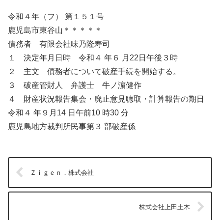
令和４年（フ） 第１５１号
鹿児島市東谷山＊＊＊＊＊
債務者 有限会社味乃隆寿司
１ 決定年月日時 令和４ 年６ 月22日午後３時
２ 主文 債務者について破産手続を開始する。
３ 破産管財人 弁護士 牛ノ濵健作
４ 財産状況報告集会・廃止意見聴取・計算報告の期日
令和４ 年９月14 日午前10 時30 分
鹿児島地方裁判所民事第３ 部破産係
Ｚｉｇｅｎ．株式会社
株式会社上田土木