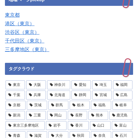
東京都
港区（東京）
渋谷区（東京）
千代田区（東京）
三多摩地区（東京）
タグクラウド
東京
大阪
神奈川
愛知
埼玉
福岡
千葉
兵庫
北海道
静岡
宮城
広島
京都
茨城
群馬
栃木
福島
岐阜
新潟
三重
岡山
長野
熊本
鹿児島
東京三多摩地区
岩手
香川
山口
富山
青森
滋賀
大分
秋田
奈良
石川