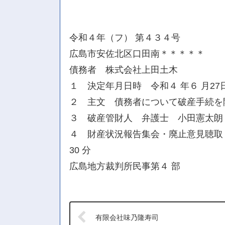
令和４年（フ） 第４３４号
広島市安佐北区口田南＊＊＊＊＊
債務者 株式会社上田土木
１ 決定年月日時 令和４ 年６ 月27
２ 主文 債務者について破産手続を
３ 破産管財人 弁護士 小田憲太朗
４ 財産状況報告集会・廃止意見聴取・
30 分
広島地方裁判所民事第４ 部
有限会社味乃隆寿司