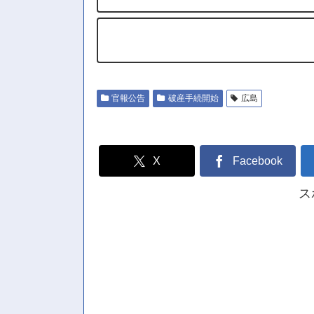
官報公告
破産手続開始
広島
X
Facebook
ス