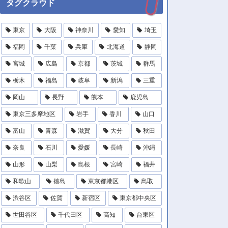
タグクラウド
東京
大阪
神奈川
愛知
埼玉
福岡
千葉
兵庫
北海道
静岡
宮城
広島
京都
茨城
群馬
栃木
福島
岐阜
新潟
三重
岡山
長野
熊本
鹿児島
東京三多摩地区
岩手
香川
山口
富山
青森
滋賀
大分
秋田
奈良
石川
愛媛
長崎
沖縄
山形
山梨
島根
宮崎
福井
和歌山
徳島
東京都港区
鳥取
渋谷区
佐賀
新宿区
東京都中央区
世田谷区
千代田区
高知
台東区