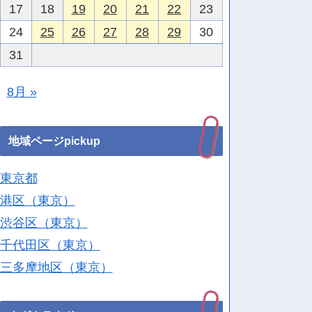
17
18
19
20
21
22
23
24
25
26
27
28
29
30
31
8月 »
地域ページpickup
東京都
港区（東京）
渋谷区（東京）
千代田区（東京）
三多摩地区（東京）