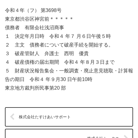
令和４年（フ） 第3698号
東京都渋谷区神宮前＊＊＊＊＊
債務者 有限会社浅沼商事
１ 決定年月日時 令和４ 年７ 月６日午後５時
２ 主文 債務者について破産手続を開始する。
３ 破産管財人 弁護士 西明 優貴
４ 破産債権の届出期間 令和４ 年８月３日まで
５ 財産状況報告集会・一般調査・廃止意見聴取・計算報
告の期日 令和４ 年９月30 日午前10時
東京地方裁判所民事第20 部
株式会社たすけあいサポート