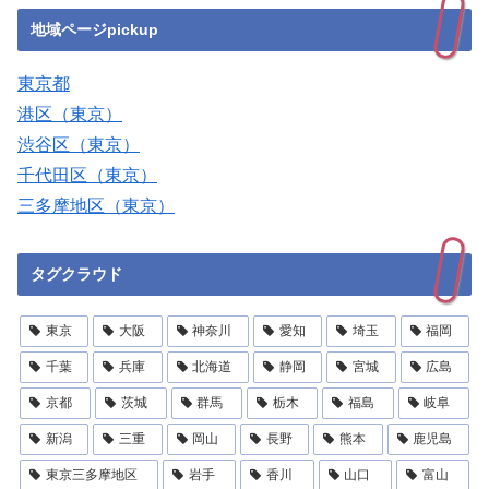
地域ページpickup
東京都
港区（東京）
渋谷区（東京）
千代田区（東京）
三多摩地区（東京）
タグクラウド
東京
大阪
神奈川
愛知
埼玉
福岡
千葉
兵庫
北海道
静岡
宮城
広島
京都
茨城
群馬
栃木
福島
岐阜
新潟
三重
岡山
長野
熊本
鹿児島
東京三多摩地区
岩手
香川
山口
富山