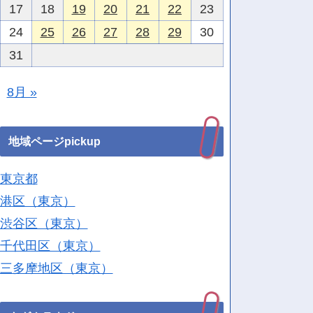
17
18
19
20
21
22
23
24
25
26
27
28
29
30
31
8月 »
地域ページpickup
東京都
港区（東京）
渋谷区（東京）
千代田区（東京）
三多摩地区（東京）