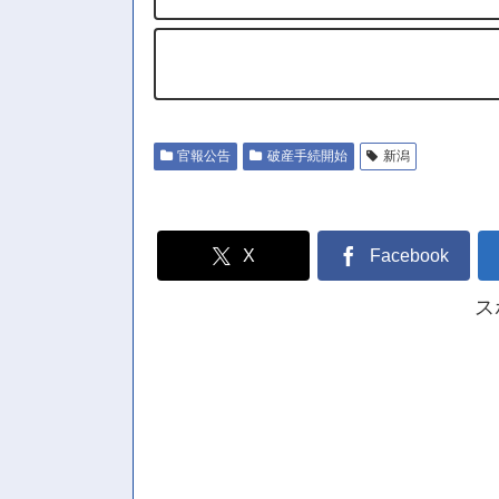
官報公告
破産手続開始
新潟
X
Facebook
ス