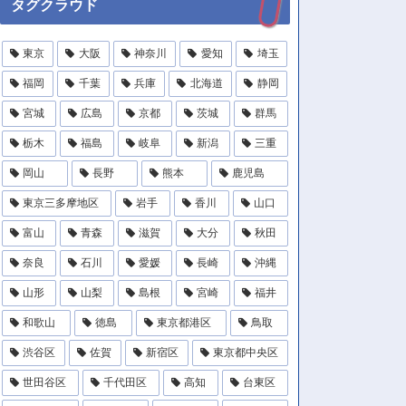
タグクラウド
東京
大阪
神奈川
愛知
埼玉
福岡
千葉
兵庫
北海道
静岡
宮城
広島
京都
茨城
群馬
栃木
福島
岐阜
新潟
三重
岡山
長野
熊本
鹿児島
東京三多摩地区
岩手
香川
山口
富山
青森
滋賀
大分
秋田
奈良
石川
愛媛
長崎
沖縄
山形
山梨
島根
宮崎
福井
和歌山
徳島
東京都港区
鳥取
渋谷区
佐賀
新宿区
東京都中央区
世田谷区
千代田区
高知
台東区