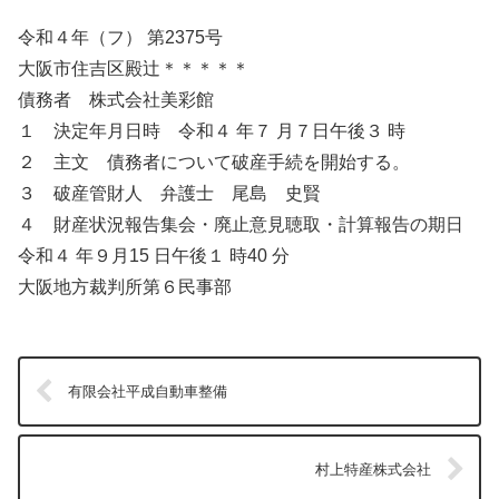
令和４年（フ） 第2375号
大阪市住吉区殿辻＊＊＊＊＊
債務者 株式会社美彩館
１ 決定年月日時 令和４ 年７ 月７日午後３ 時
２ 主文 債務者について破産手続を開始する。
３ 破産管財人 弁護士 尾島 史賢
４ 財産状況報告集会・廃止意見聴取・計算報告の期日
令和４ 年９月15 日午後１ 時40 分
大阪地方裁判所第６民事部
有限会社平成自動車整備
村上特産株式会社