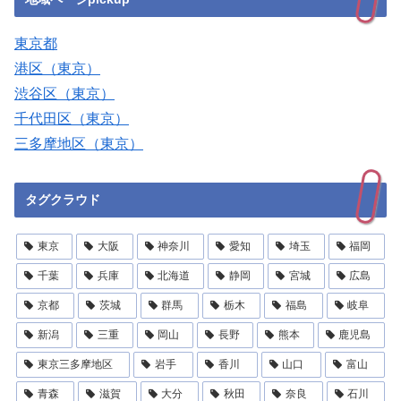
東京都
港区（東京）
渋谷区（東京）
千代田区（東京）
三多摩地区（東京）
タグクラウド
東京
大阪
神奈川
愛知
埼玉
福岡
千葉
兵庫
北海道
静岡
宮城
広島
京都
茨城
群馬
栃木
福島
岐阜
新潟
三重
岡山
長野
熊本
鹿児島
東京三多摩地区
岩手
香川
山口
富山
青森
滋賀
大分
秋田
奈良
石川