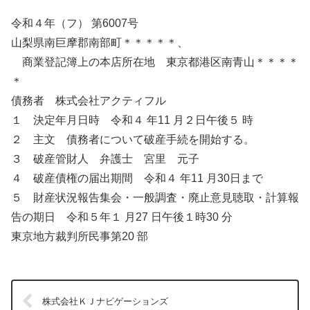
令和４年（フ） 第6007号
山梨県南巨摩郡南部町＊＊＊＊＊、
商業登記簿上の本店所在地 東京都港区南青山＊＊＊＊
＊
債務者 株式会社アクティフル
１ 決定年月日時 令和４ 年11 月２日午後５ 時
２ 主文 債務者について破産手続を開始する。
３ 破産管財人 弁護士 宮里 元子
４ 破産債権の届出期間 令和４ 年11 月30日まで
５ 財産状況報告集会・一般調査・廃止意見聴取・計算報
告の期日 令和５年１ 月27 日午後１時30 分
東京地方裁判所民事第20 部
株式会社ＫＪナビゲーションズ