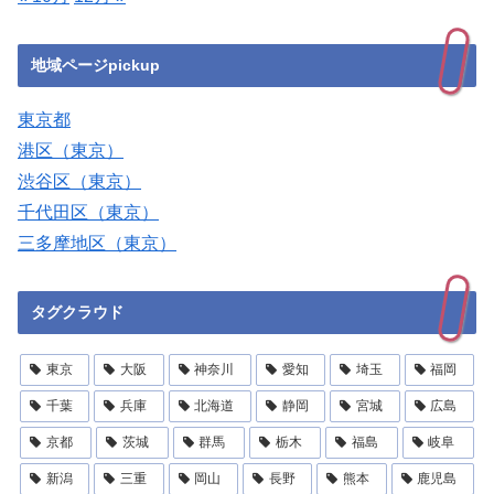
地域ページpickup
東京都
港区（東京）
渋谷区（東京）
千代田区（東京）
三多摩地区（東京）
タグクラウド
東京
大阪
神奈川
愛知
埼玉
福岡
千葉
兵庫
北海道
静岡
宮城
広島
京都
茨城
群馬
栃木
福島
岐阜
新潟
三重
岡山
長野
熊本
鹿児島