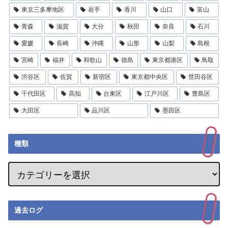
東京三多摩地区
岩手
香川
山口
富山
青森
滋賀
大分
秋田
奈良
石川
愛媛
長崎
沖縄
山形
山梨
島根
宮崎
福井
和歌山
徳島
東京都港区
鳥取
渋谷区
佐賀
新宿区
東京都中央区
世田谷区
千代田区
高知
台東区
江戸川区
豊島区
大田区
品川区
墨田区
種類
過去ログ