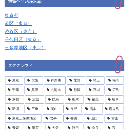
地域ページpickup
東京都
港区（東京）
渋谷区（東京）
千代田区（東京）
三多摩地区（東京）
タグクラウド
東京
大阪
神奈川
愛知
埼玉
福岡
千葉
兵庫
北海道
静岡
宮城
広島
京都
茨城
群馬
栃木
福島
岐阜
新潟
三重
岡山
長野
熊本
鹿児島
東京三多摩地区
岩手
香川
山口
富山
青森
滋賀
大分
秋田
奈良
石川