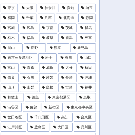
東京
大阪
神奈川
愛知
埼玉
福岡
千葉
兵庫
北海道
静岡
宮城
広島
京都
茨城
群馬
栃木
福島
岐阜
新潟
三重
岡山
長野
熊本
鹿児島
東京三多摩地区
岩手
香川
山口
富山
青森
滋賀
大分
秋田
奈良
石川
愛媛
長崎
沖縄
山形
山梨
島根
宮崎
福井
和歌山
徳島
東京都港区
鳥取
渋谷区
佐賀
新宿区
東京都中央区
世田谷区
千代田区
高知
台東区
江戸川区
豊島区
大田区
品川区