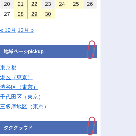
20
21
22
23
24
25
26
27
28
29
30
« 10月
12月 »
地域ページpickup
東京都
港区（東京）
渋谷区（東京）
千代田区（東京）
三多摩地区（東京）
タグクラウド