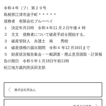
令和４年（フ） 第２９号
島根県江津市波子町＊＊＊＊＊
債務者 有限会社ブルーベイ
１ 決定年月日時 令和４年11 月２日午後４ 時
２ 主文 債務者について破産手続を開始する。
３ 破産管財人 弁護士 南 秀樹
４ 破産債権の届出期間 令和４ 年12 月16日まで
５ 財産状況報告集会・一般調査・廃止意見聴取・計算報
告の期日 令和５年１月18日午前11時
松江地方裁判所浜田支部
株式会社祥あん