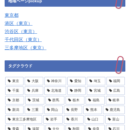
地域ページpickup
東京都
港区（東京）
渋谷区（東京）
千代田区（東京）
三多摩地区（東京）
タグクラウド
東京
大阪
神奈川
愛知
埼玉
福岡
千葉
兵庫
北海道
静岡
宮城
広島
京都
茨城
群馬
栃木
福島
岐阜
新潟
三重
岡山
長野
熊本
鹿児島
東京三多摩地区
岩手
香川
山口
富山
青森
滋賀
大分
秋田
奈良
石川