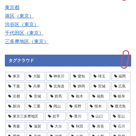
東京都
港区（東京）
渋谷区（東京）
千代田区（東京）
三多摩地区（東京）
タグクラウド
東京
大阪
神奈川
愛知
埼玉
福岡
千葉
兵庫
北海道
静岡
宮城
広島
京都
茨城
群馬
栃木
福島
岐阜
新潟
三重
岡山
長野
熊本
鹿児島
東京三多摩地区
岩手
香川
山口
富山
青森
滋賀
大分
秋田
奈良
石川