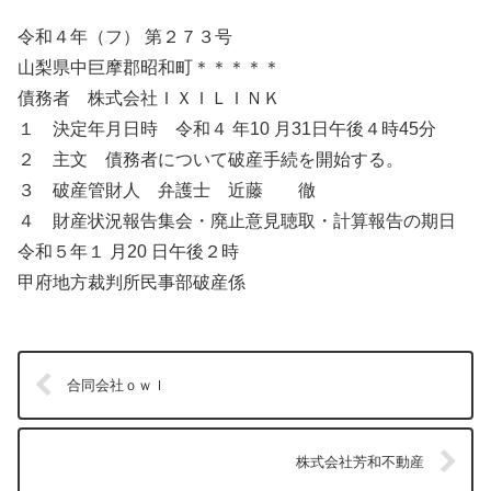
令和４年（フ） 第２７３号
山梨県中巨摩郡昭和町＊＊＊＊＊
債務者 株式会社ＩＸＩＬＩＮＫ
１ 決定年月日時 令和４ 年10 月31日午後４時45分
２ 主文 債務者について破産手続を開始する。
３ 破産管財人 弁護士 近藤 徹
４ 財産状況報告集会・廃止意見聴取・計算報告の期日
令和５年１ 月20 日午後２時
甲府地方裁判所民事部破産係
合同会社ｏｗｌ
株式会社芳和不動産