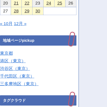
20
21
22
23
24
25
26
27
28
29
30
« 10月
12月 »
地域ページpickup
東京都
港区（東京）
渋谷区（東京）
千代田区（東京）
三多摩地区（東京）
タグクラウド