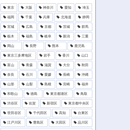
東京
大阪
神奈川
愛知
埼玉
福岡
千葉
兵庫
北海道
静岡
宮城
広島
京都
茨城
群馬
栃木
福島
岐阜
新潟
三重
岡山
長野
熊本
鹿児島
東京三多摩地区
岩手
香川
山口
富山
青森
滋賀
大分
秋田
奈良
石川
愛媛
長崎
沖縄
山形
山梨
島根
宮崎
福井
和歌山
徳島
東京都港区
鳥取
渋谷区
佐賀
新宿区
東京都中央区
世田谷区
千代田区
高知
台東区
江戸川区
豊島区
大田区
品川区