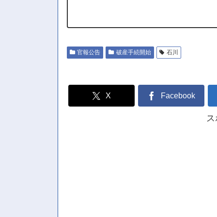
官報公告
破産手続開始
石川
X
Facebook
ス