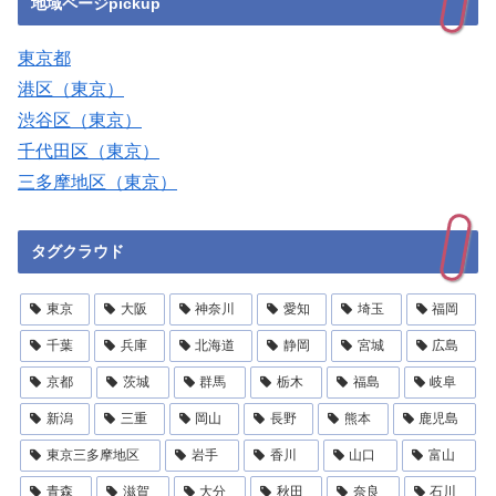
地域ページpickup
東京都
港区（東京）
渋谷区（東京）
千代田区（東京）
三多摩地区（東京）
タグクラウド
東京
大阪
神奈川
愛知
埼玉
福岡
千葉
兵庫
北海道
静岡
宮城
広島
京都
茨城
群馬
栃木
福島
岐阜
新潟
三重
岡山
長野
熊本
鹿児島
東京三多摩地区
岩手
香川
山口
富山
青森
滋賀
大分
秋田
奈良
石川