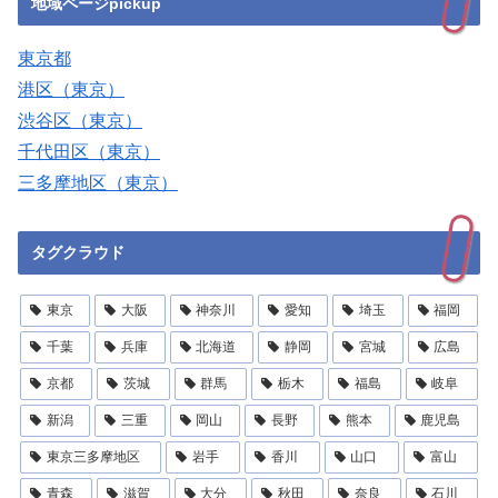
地域ページpickup
東京都
港区（東京）
渋谷区（東京）
千代田区（東京）
三多摩地区（東京）
タグクラウド
東京
大阪
神奈川
愛知
埼玉
福岡
千葉
兵庫
北海道
静岡
宮城
広島
京都
茨城
群馬
栃木
福島
岐阜
新潟
三重
岡山
長野
熊本
鹿児島
東京三多摩地区
岩手
香川
山口
富山
青森
滋賀
大分
秋田
奈良
石川