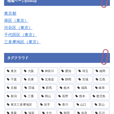
地域ページpickup
東京都
港区（東京）
渋谷区（東京）
千代田区（東京）
三多摩地区（東京）
タグクラウド
東京
大阪
神奈川
愛知
埼玉
福岡
千葉
兵庫
北海道
静岡
宮城
広島
京都
茨城
群馬
栃木
福島
岐阜
新潟
三重
岡山
長野
熊本
鹿児島
東京三多摩地区
岩手
香川
山口
富山
青森
滋賀
大分
秋田
奈良
石川