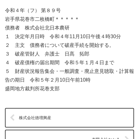
令和４年（フ） 第８９号
岩手県花巻市二枚橋町＊＊＊＊＊
債務者 株式会社北日本農研
１ 決定年月日時 令和４年11月10日午後４時30分
２ 主文 債務者について破産手続を開始する。
３ 破産管財人 弁護士 日髙 拓郎
４ 破産債権の届出期間 令和５年１月４日まで
５ 財産状況報告集会・一般調査・廃止意見聴取・計算報
告の期日 令和５年２月10日午前10時
盛岡地方裁判所花巻支部
株式会社徳増興産