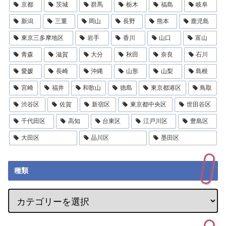
京都
茨城
群馬
栃木
福島
岐阜
新潟
三重
岡山
長野
熊本
鹿児島
東京三多摩地区
岩手
香川
山口
富山
青森
滋賀
大分
秋田
奈良
石川
愛媛
長崎
沖縄
山形
山梨
島根
宮崎
福井
和歌山
徳島
東京都港区
鳥取
渋谷区
佐賀
新宿区
東京都中央区
世田谷区
千代田区
高知
台東区
江戸川区
豊島区
大田区
品川区
墨田区
種類