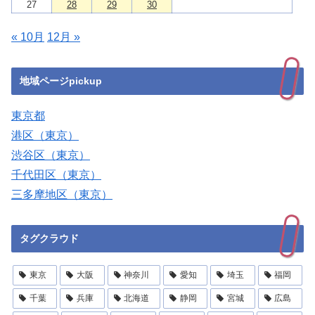
27
28
29
30
« 10月
12月 »
地域ページpickup
東京都
港区（東京）
渋谷区（東京）
千代田区（東京）
三多摩地区（東京）
タグクラウド
東京
大阪
神奈川
愛知
埼玉
福岡
千葉
兵庫
北海道
静岡
宮城
広島