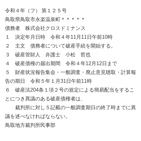
令和４年（フ） 第１２５号
鳥取県鳥取市永楽温泉町＊＊＊＊＊
債務者 株式会社クロスドミナンス
１ 決定年月日時 令和４年11月11日午前10時
２ 主文 債務者について破産手続を開始する。
３ 破産管財人 弁護士 小松 哲也
４ 破産債権の届出期間 令和４年12月12日まで
５ 財産状況報告集会・一般調査・廃止意見聴取・計算報
告の期日 令和５年１月31日午前11時
６ 破産法204条１項２号の規定による簡易配当をするこ
とにつき異議のある破産債権者は、
裁判所に対し５記載の一般調査期日の終了時までに異
議を述べなければならない。
鳥取地方裁判所民事部