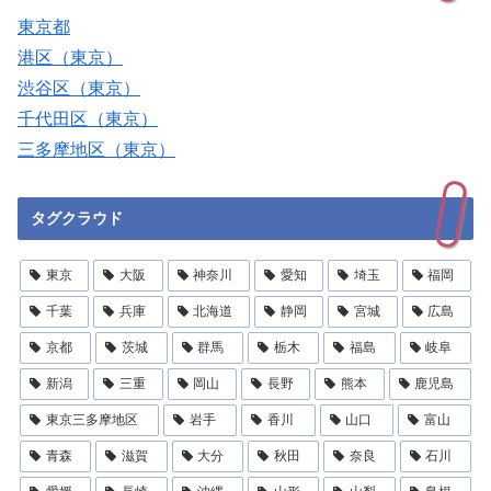
東京都
港区（東京）
渋谷区（東京）
千代田区（東京）
三多摩地区（東京）
タグクラウド
東京
大阪
神奈川
愛知
埼玉
福岡
千葉
兵庫
北海道
静岡
宮城
広島
京都
茨城
群馬
栃木
福島
岐阜
新潟
三重
岡山
長野
熊本
鹿児島
東京三多摩地区
岩手
香川
山口
富山
青森
滋賀
大分
秋田
奈良
石川